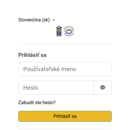
Preskočiť na hlavný obsah
Slovenčina ‎(sk)‎
SOVA - Platforma za 
Prihlásiť sa
Používateľské meno
Heslo
Zabudli ste heslo?
Prihlásiť sa